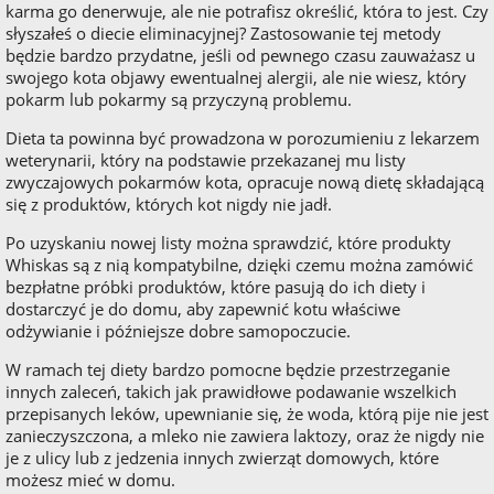
karma go denerwuje, ale nie potrafisz określić, która to jest. Czy
słyszałeś o diecie eliminacyjnej? Zastosowanie tej metody
będzie bardzo przydatne, jeśli od pewnego czasu zauważasz u
swojego kota objawy ewentualnej alergii, ale nie wiesz, który
pokarm lub pokarmy są przyczyną problemu.
Dieta ta powinna być prowadzona w porozumieniu z lekarzem
weterynarii, który na podstawie przekazanej mu listy
zwyczajowych pokarmów kota, opracuje nową dietę składającą
się z produktów, których kot nigdy nie jadł.
Po uzyskaniu nowej listy można sprawdzić, które produkty
Whiskas są z nią kompatybilne, dzięki czemu można zamówić
bezpłatne próbki produktów, które pasują do ich diety i
dostarczyć je do domu, aby zapewnić kotu właściwe
odżywianie i późniejsze dobre samopoczucie.
W ramach tej diety bardzo pomocne będzie przestrzeganie
innych zaleceń, takich jak prawidłowe podawanie wszelkich
przepisanych leków, upewnianie się, że woda, którą pije nie jest
zanieczyszczona, a mleko nie zawiera laktozy, oraz że nigdy nie
je z ulicy lub z jedzenia innych zwierząt domowych, które
możesz mieć w domu.