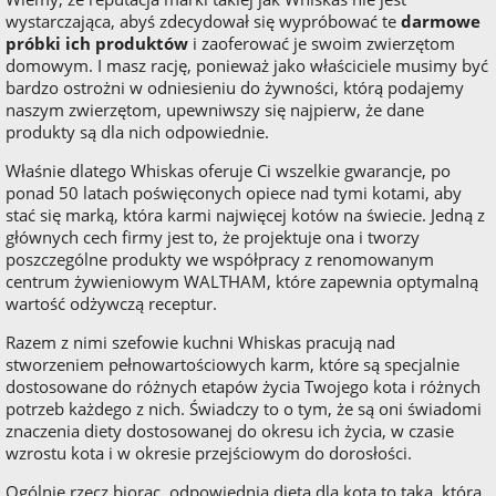
wystarczająca, abyś zdecydował się wypróbować te
darmowe
próbki ich produktów
i zaoferować je swoim zwierzętom
domowym. I masz rację, ponieważ jako właściciele musimy być
bardzo ostrożni w odniesieniu do żywności, którą podajemy
naszym zwierzętom, upewniwszy się najpierw, że dane
produkty są dla nich odpowiednie.
Właśnie dlatego Whiskas oferuje Ci wszelkie gwarancje, po
ponad 50 latach poświęconych opiece nad tymi kotami, aby
stać się marką, która karmi najwięcej kotów na świecie. Jedną z
głównych cech firmy jest to, że projektuje ona i tworzy
poszczególne produkty we współpracy z renomowanym
centrum żywieniowym WALTHAM, które zapewnia optymalną
wartość odżywczą receptur.
Razem z nimi szefowie kuchni Whiskas pracują nad
stworzeniem pełnowartościowych karm, które są specjalnie
dostosowane do różnych etapów życia Twojego kota i różnych
potrzeb każdego z nich. Świadczy to o tym, że są oni świadomi
znaczenia diety dostosowanej do okresu ich życia, w czasie
wzrostu kota i w okresie przejściowym do dorosłości.
Ogólnie rzecz biorąc, odpowiednia dieta dla kota to taka, która