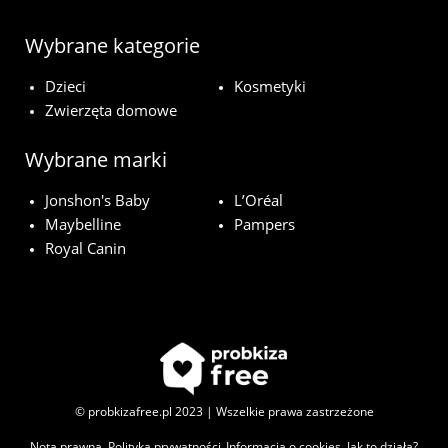
Wybrane kategorie
Dzieci
Kosmetyki
Zwierzęta domowe
Wybrane marki
Jonshon's Baby
L’Oréal
Maybelline
Pampers
Royal Canin
© probkizafree.pl 2023 | Wszelkie prawa zastrzeżone
Nota prawna
Polityka prywatności
Informacja o cookies
Jak to działa?