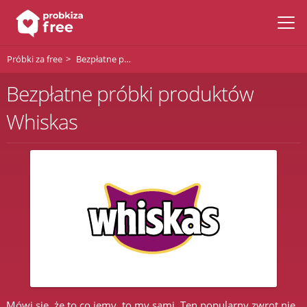
Próbki za free
Bezpłatne próbki Whiskas
Bezpłatne próbki produktów
Whiskas
Mówi się, że to co jemy, to my sami. Ten popularny zwrot nie