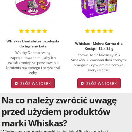
Whiskas Dentabites przekąski
Whiskas - Mokra Karma dla
do higieny kota
Kociąt - 12 x 85 g
Whisky Dentabites są
Kotów Do 12 Miesięcy Mix
zaprojektowane tak, aby ich
Smaków. Z kwasami tłuszczowymi
kształt zmniejszał powstawanie
omega-6 i cynkiem dla zdrowej
kamienia nazębnego i oczyszczał
skóry i sierści.
zęby
ZŁÓŻ WNIOSEK
ZŁÓŻ WNIOSEK
Na co należy zwrócić uwagę
przed użyciem produktów
marki Whiskas?
Wiemy, że reputacja marki takiej jak Whiskas nie jest