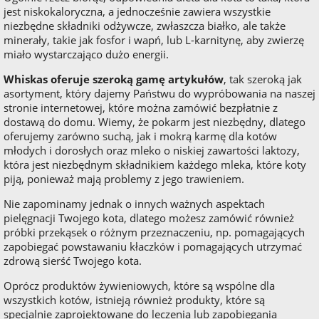
jest niskokaloryczna, a jednocześnie zawiera wszystkie
niezbędne składniki odżywcze, zwłaszcza białko, ale także
minerały, takie jak fosfor i wapń, lub L-karnitynę, aby zwierzę
miało wystarczająco dużo energii.
Whiskas oferuje szeroką gamę artykułów
, tak szeroką jak
asortyment, który dajemy Państwu do wypróbowania na naszej
stronie internetowej, które można zamówić bezpłatnie z
dostawą do domu. Wiemy, że pokarm jest niezbędny, dlatego
oferujemy zarówno suchą, jak i mokrą karmę dla kotów
młodych i dorosłych oraz mleko o niskiej zawartości laktozy,
która jest niezbędnym składnikiem każdego mleka, które koty
piją, ponieważ mają problemy z jego trawieniem.
Nie zapominamy jednak o innych ważnych aspektach
pielęgnacji Twojego kota, dlatego możesz zamówić również
próbki przekąsek o różnym przeznaczeniu, np. pomagających
zapobiegać powstawaniu kłaczków i pomagających utrzymać
zdrową sierść Twojego kota.
Oprócz produktów żywieniowych, które są wspólne dla
wszystkich kotów, istnieją również produkty, które są
specjalnie zaprojektowane do leczenia lub zapobiegania