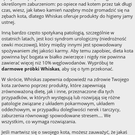
określonym zaburzeniom: po opiece nad kotem przez tak długi
czas, wiesz, jak łatwo kamień nazębny może gromadzić się na
zębach kota, dlatego Whiskas oferuje produkty do higieny jamy
ustnej.
Inną bardzo często spotykaną patologią, szczególnie w
ostatnich latach, jest koci syndrom urologiczny (niedrożność
cewki moczowej), który między innymi jest spowodowany
spożywaniem złej jakości karmy. Aby temu zapobiec, dieta kota
powinna być bogata w białko zwierzęce i nigdy nie powinna
zawierać więcej niż 10% węglowodanów. Wypróbuj te
darmowe próbki Whiskas
, aby się o tym przekonać.
W skrócie, Whiskas zapewnia odpowiedź na zdrowie Twojego
kota zarówno poprzez produkty, które zapewniają
zrównoważoną dietę, jak i inne, przeznaczone dla tych
przypadków, w których występują lub rozwijają się różne
patologie związane z układem pokarmowym, układem
oddechowym, w przypadku dolegliwości nerek i tarczycy,
zaburzenia równowagi spowodowane stresem.... We
wszystkim, co wymaga rozwiązania.
Jeśli martwisz się o swojego kota, możesz zauważyć, że jakaś