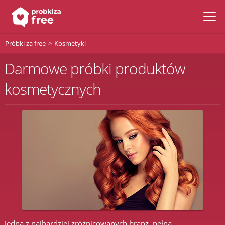
Próbki za free
Kosmetyki
Darmowe próbki produktów
kosmetycznych
Jedną z najbardziej zróżnicowanych branż, pełną