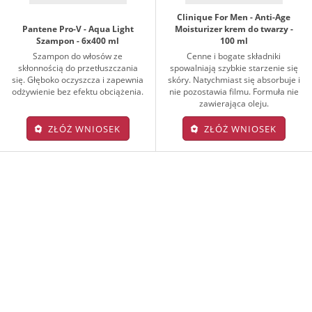
Clinique For Men - Anti-Age
Pantene Pro-V - Aqua Light
Moisturizer krem do twarzy -
Szampon - 6x400 ml
100 ml
Szampon do włosów ze
Cenne i bogate składniki
skłonnością do przetłuszczania
spowalniają szybkie starzenie się
się. Głęboko oczyszcza i zapewnia
skóry. Natychmiast się absorbuje i
odżywienie bez efektu obciążenia.
nie pozostawia filmu. Formuła nie
zawierająca oleju.
ZŁÓŻ WNIOSEK
ZŁÓŻ WNIOSEK