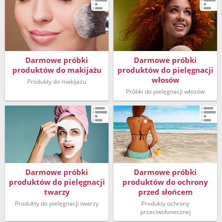
Darmowe próbki
Darmowe próbki
produktów do makijażu
produktów do pielęgnacji
włosów
Produkty do makijażu
Próbki do pielęgnacji włosów
Darmowe próbki
Darmowe próbki
produktów do pielęgnacji
produktów do ochrony
twarzy
przed słońcem
Produkty do pielęgnacji twarzy
Produkty ochrony
przeciwsłonecznej