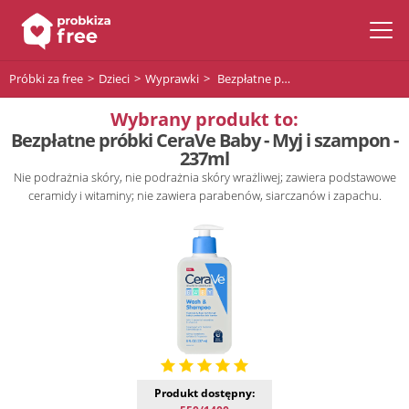
Próbki za free
Dzieci
Wyprawki
Bezpłatne próbki CeraVe Baby - Myj i szampon - 237ml
Wybrany produkt to:
Bezpłatne próbki CeraVe Baby - Myj i szampon -
237ml
Nie podrażnia skóry, nie podrażnia skóry wrażliwej; zawiera podstawowe
ceramidy i witaminy; nie zawiera parabenów, siarczanów i zapachu.
Produkt dostępny: