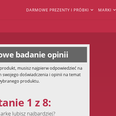
DARMOWE PREZENTY I PRÓBKI
MARKI
we badanie opinii
produkt, musisz najpierw odpowiedzieć na
h swojego doświadczenia i opinii na temat
ybranego produktu.
anie 1 z 8:
arkę lubisz najbardziej?