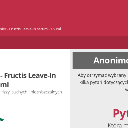
ier - Fructis Leave-In serum - 150ml
Anonimo
- Fructis Leave-In
Aby otrzymać wybrany 
kilka pytań dotyczącyc
0ml
w
izzy, suchych i niezniszczalnych
Pyt
Którą m