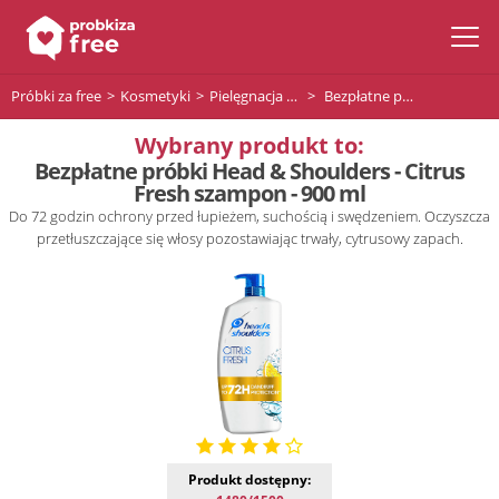
Próbki za free
Kosmetyki
Pielęgnacja włosów
Bezpłatne próbki Head & Shoulders - Citrus Fresh szampon - 900 ml
Wybrany produkt to:
Bezpłatne próbki Head & Shoulders - Citrus
Fresh szampon - 900 ml
Do 72 godzin ochrony przed łupieżem, suchością i swędzeniem. Oczyszcza
przetłuszczające się włosy pozostawiając trwały, cytrusowy zapach.
Produkt dostępny: