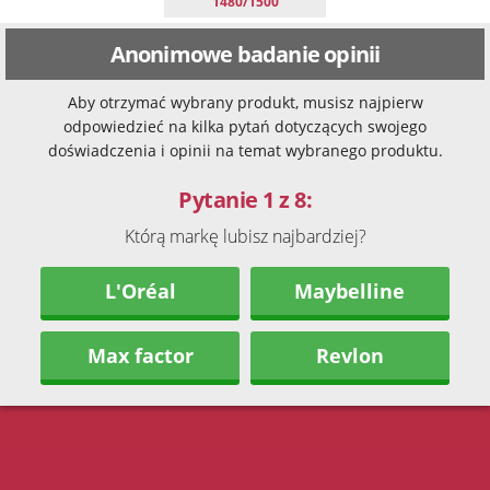
1480/1500
Anonimowe badanie opinii
Aby otrzymać wybrany produkt, musisz najpierw
odpowiedzieć na kilka pytań dotyczących swojego
doświadczenia i opinii na temat wybranego produktu.
Pytanie 1 z 8:
Którą markę lubisz najbardziej?
L'Oréal
Maybelline
Max factor
Revlon