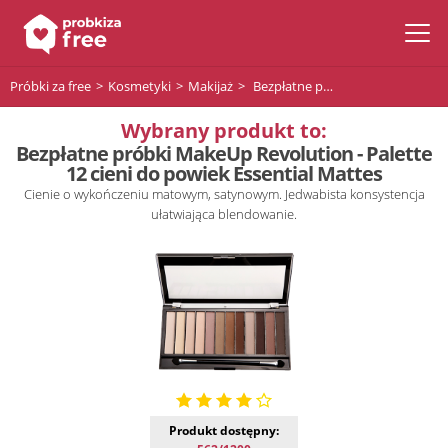
Próbki za free
Kosmetyki
Makijaż
Bezpłatne próbki MakeUp Revolution - Palette 12 cieni do powiek Essential Mattes
Wybrany produkt to:
Bezpłatne próbki MakeUp Revolution - Palette
12 cieni do powiek Essential Mattes
Cienie o wykończeniu matowym, satynowym. Jedwabista konsystencja
ułatwiająca blendowanie.
Produkt dostępny: