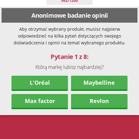
562/1200
Anonimowe badanie opinii
Aby otrzymać wybrany produkt, musisz najpierw
odpowiedzieć na kilka pytań dotyczących swojego
doświadczenia i opinii na temat wybranego produktu.
Pytanie 1 z 8:
Którą markę lubisz najbardziej?
L'Oréal
Maybelline
Max factor
Revlon