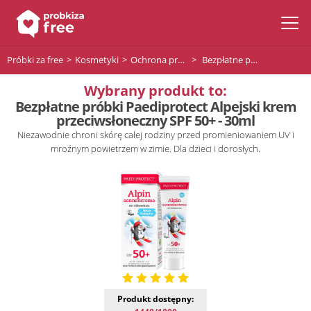
Próbki za free
Kosmetyki
Ochrona przeciwsłoneczna
Bezpłatne próbki Paediprotect Alpejski krem przeciwsłoneczny SPF 50+ - 30ml
Wybrany produkt to:
Bezpłatne próbki Paediprotect Alpejski krem
przeciwsłoneczny SPF 50+ - 30ml
Niezawodnie chroni skórę całej rodziny przed promieniowaniem UV i
mroźnym powietrzem w zimie. Dla dzieci i dorosłych.
Produkt dostępny: