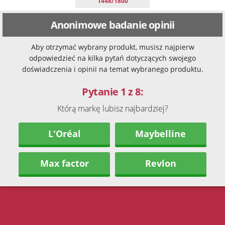
1448/1800
Anonimowe badanie opinii
Aby otrzymać wybrany produkt, musisz najpierw
odpowiedzieć na kilka pytań dotyczących swojego
doświadczenia i opinii na temat wybranego produktu.
Pytanie 1 z 8:
Którą markę lubisz najbardziej?
L'Oréal
Maybelline
Max factor
Revlon