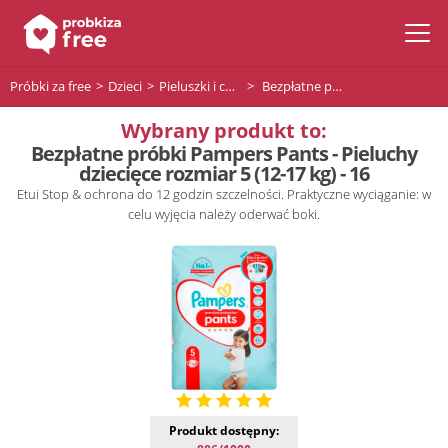
Próbki za free
Dzieci
Pieluszki i chusteczki dla niemowląt
Bezpłatne próbki Pampers Pants - Pieluchy dziecięce rozmiar 5 (12-17 kg) - 16
Wybrany produkt to:
Bezpłatne próbki Pampers Pants - Pieluchy
dziecięce rozmiar 5 (12-17 kg) - 16
Etui Stop & ochrona do 12 godzin szczelności. Praktyczne wyciąganie: w
celu wyjęcia należy oderwać boki.
Produkt dostępny: