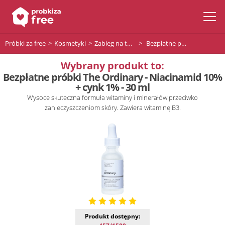
Próbki za free
Kosmetyki
Zabieg na twarz
Bezpłatne próbki The Ordinary - Niacinamid 10% + cynk 1% - 30 ml
Wybrany produkt to:
Bezpłatne próbki The Ordinary - Niacinamid 10%
+ cynk 1% - 30 ml
Wysoce skuteczna formuła witaminy i minerałów przeciwko
zanieczyszczeniom skóry. Zawiera witaminę B3.
Produkt dostępny: